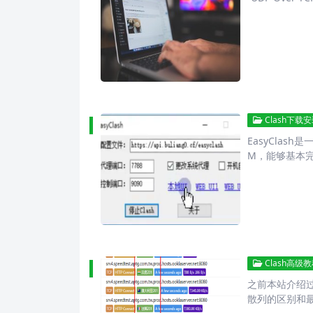
Clash下载
EasyClas
M，能够基本
Clash高级
之前本站介绍过
散列的区别和最