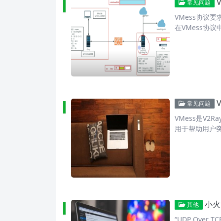
常见问题
VMess协议
在VMess协
常见问题
VMess是V
用于帮助用户
小火箭
其他
“UDP Over