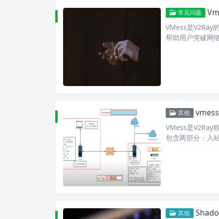
V
常见问题
VMess是V2R
帮助用户突破网
vme
其他
VMess是V2
包含两部分：入
Shadows
其他