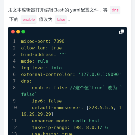
用文本编辑器打开编辑Clash的 yaml配置文件，将
dns
下的
值改为
。
enable
false
mixed-port:
7890
allow-lan:
true
bind-address:
'*'
mode:
rule
log-level:
info
external-controller:
'127.0.0.1:9090'
dns:
enable:
false
//这个值`true`
改为
`
false`
ipv6:
false
default-nameserver:
 [
223.5
.5
.5
, 
1
19.29
.29
.29
]
enhanced-mode:
redir-host
fake-ip-range:
198.18
.0
.1
/16
use-hosts:
true